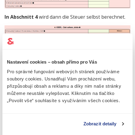
In Abschnitt 4
wird dann die Steuer selbst berechnet.
In
Abschnitt 5
werden dann die geltend gemachten
Freibeträge
(z. B. Steuerfreibetrag oder
Nastavení cookies – obsah přímo pro Vás
Behindertenfreibetrag) und der
Kinderfreibetrag
Pro správné fungování webových stránek používáme
abgezogen.
soubory cookies. Usnadňují Vám procházení webu,
přizpůsobují obsah a reklamu a díky nim naše stránky
můžeme neustále vylepšovat. Kliknutím na tlačítko
„Povolit vše“ souhlasíte s využíváním všech cookies.
Zobrazit detaily