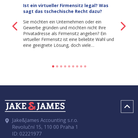
Ist ein virtueller Firmensitz legal? Was
Geschäfte
sagt das tschechische Recht dazu?
Gewerbesc
Sie möchten ein Unternehmen oder ein
Wenn ein Au
Zurück
We
Gewerbe gründen und möchten nicht Ihre
Tschechisc
Privatadresse als Firmensitz angeben? Ein
gründen, un
virtueller Firmensitz ist eine beliebte Wahl und
entscheidet
eine geeignete Lösung, doch viele…
Gewerbebet
Jake&James Accounting s.r.o.
Revoluční 15, 110 00 Praha 1
ID: 02221977