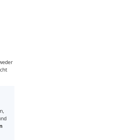
tweder
cht
n,
und
n