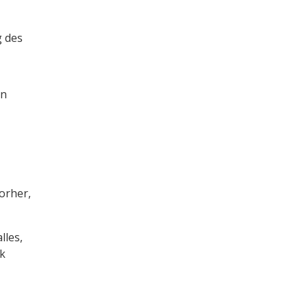
g des
en
orher,
lles,
ck