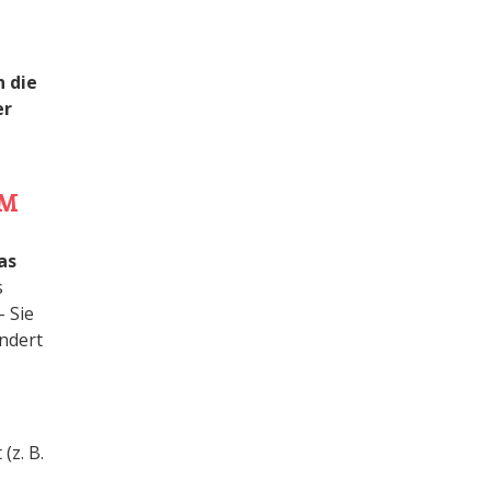
n die
er
RM
as
s
- Sie
ndert
(z. B.