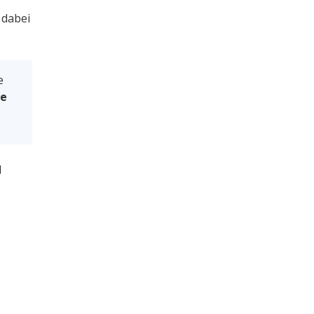
 dabei
e
se
d