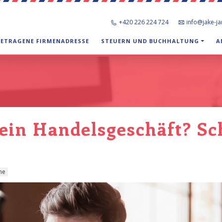
+420 226 224 724
info@jake-j
GETRAGENE FIRMENADRESSE
STEUERN UND BUCHHALTUNG
A
in Handelsgeschäft? Schr
ne