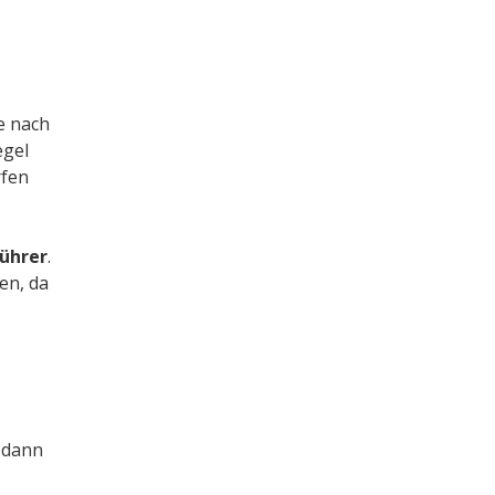
e nach
egel
rfen
führer
.
sen, da
r dann