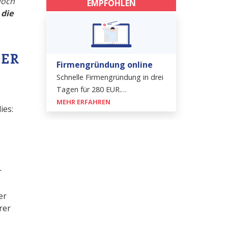
Doch
EMPFOHLEN
 die
TER
Firmengründung online
Schnelle Firmengründung in drei
Tagen für 280 EUR.…
MEHR ERFAHREN
ies:
r
er
rer