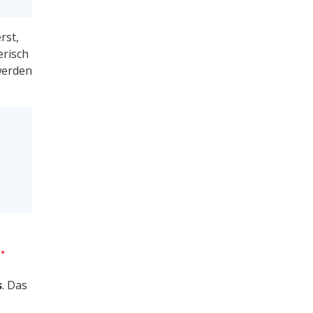
rst,
erisch
werden
.
s
. Das