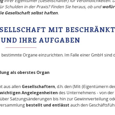
ng
ihrer Eigentümer (Gesellschafter) für Verbindlichkeiten. 
für Schulden in der Praxis? Finden Sie heraus, ob und
wofür
ie Gesellschaft selbst haften
.
ESELLSCHAFT MIT BESCHRÄNK
UND IHRE AUFGABEN
t, bestimmte Organe einzurichten. Im Falle einer GmbH sind d
lung als oberstes Organ
t aus allen
Gesellschaftern
, d.h. den (Mit-)Eigentümern de
e wichtigen Angelegenheiten
des Unternehmens - von der
über Satzungsänderungen bis hin zur Gewinnverteilung od
erversammlung
bestellt und entlässt
auch den Geschäftsfüh