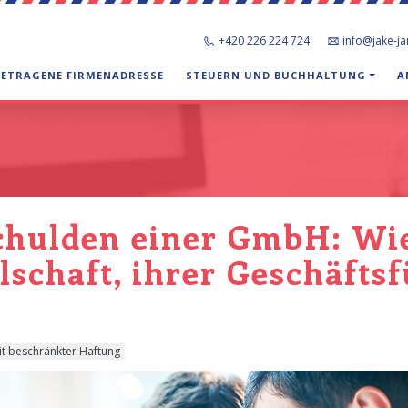
+420 226 224 724
info@jake-j
GETRAGENE FIRMENADRESSE
STEUERN UND BUCHHALTUNG
A
chulden einer GmbH: Wie
lschaft, ihrer Geschäfts
it beschränkter Haftung