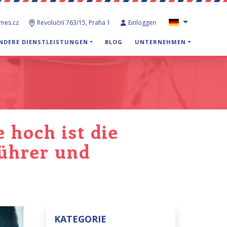
ames.cz
Revoluční 763/15, Praha 1
Einloggen
NDERE DIENSTLEISTUNGEN
BLOG
UNTERNEHMEN
 hoch ist die
führer und
KATEGORIE