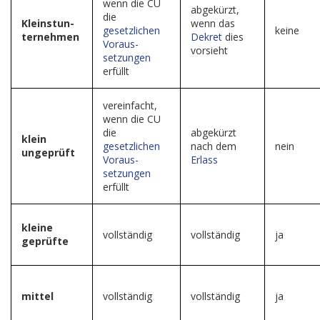
wenn die CU
abgekürzt,
die
Kleinstun-
wenn das
gesetzlichen
keine
ternehmen
Dekret
dies
Voraus-
vorsieht
setzungen
erfüllt
vereinfacht,
wenn die CU
die
abgekürzt
klein
gesetzlichen
nach dem
nein
ungeprüft
Voraus-
Erlass
setzungen
erfüllt
kleine
vollständig
vollständig
ja
geprüfte
mittel
vollständig
vollständig
ja