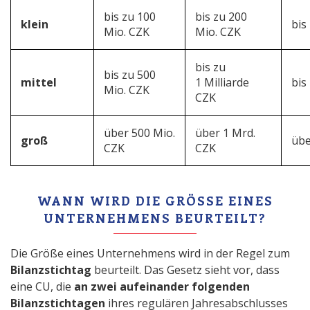
bis zu 100
bis zu 200
klein
bis
Mio. CZK
Mio. CZK
bis zu
bis zu 500
mittel
1 Milliarde
bis
Mio. CZK
CZK
über 500 Mio.
über 1 Mrd.
groß
übe
CZK
CZK
WANN WIRD DIE GRÖSSE EINES U
NTERNEHMENS BEURTEILT?
Die Größe eines Unternehmens wird in der Regel zum
Bilanzstichtag
beurteilt. Das Gesetz sieht vor, dass
eine CU, die
an zwei aufeinander folgenden
Bilanzstichtagen
ihres regulären Jahresabschlusses